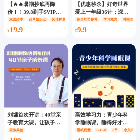
【🔥🔥暑期抄底再降
【优惠秒杀】好奇世界 |
价！！39.8到手SVIP终
爱上一年级36计：深度
身权益】高途阅读 0-12
解析小学1-3年级孩子困
双语绘本
必考知识点
阅读神器
综合能力提升
学习能力
时间管理
岁娃的宝藏阅读APP！涵
惑的36个焦点问题，培
19.9
9.9
盖26大分类阅读内容，
养孩子的学习自驱力，
10000+动画/课程/绘本，
告别厌学情绪，助力家
中英双语绘本共读
长与孩子同步成长！
刘墉首次开讲：40堂亲
高效学习力：青少年科
子教育大课，让孩子情
学睡眠课，睡得好才能
商高，会学习、有教养
学得好，睡眠真的很重
家教典范
睡眠质量
6-16岁
6节
永久有效
要
199
49.9