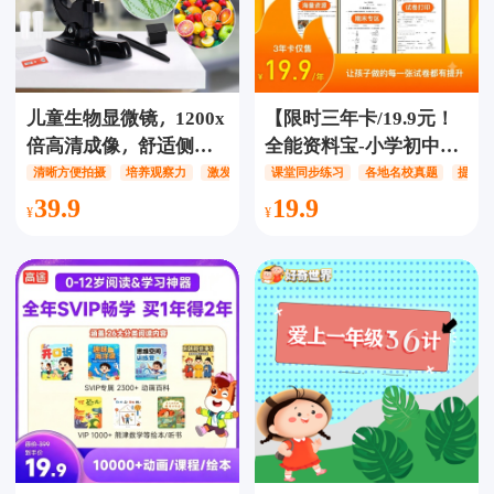
儿童生物显微镜，1200x
【限时三年卡/19.9元！
倍高清成像，舒适侧
全能资料宝-小学初中全
观，智能补光，丰富新
覆盖！】粟氧资料宝会
清晰方便拍摄
培养观察力
激发探索欲
课堂同步练习
各地名校真题
提升
的认知，带领孩子探索
员卡【3年/12年卡】，涵
39.9
19.9
微观世界的奇妙，满足
盖小初高语、数、英、
孩子对世界的好奇心
理、化、地等科学多科
200w份优质学习资料，
内容涵盖了全学科、多
版本，小初高九大学科
全覆盖一套配齐