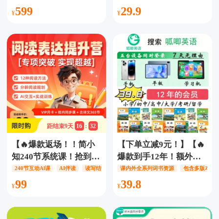
卡】，押题+AI思辨+作
【不含实物】，60本必
599
29.9
文素材，精选全球新闻
读名著，累计阅读量超
大事件，提升孩子新闻
300w+字、50门拓展课
素养！
程，精听音频超10000
个、情景式AI互动练
习，个性化学习反馈、
科学分级进阶，逐步提
升阅读写作能力！
距结束
9
天
16
:
32
【🔥爆款返场！！简小
【下单立减9元！】【🔥
知240节系统课！抢到立
爆款到手12年！额外赠
省1200！额外加赠价值
近1000节视频课】呱唧
240节互动Al课
AI伴读
读写结合
课内外全系列词书资源
包含多版本英
400元三大福利！】简小
英语APP会员【12年
99
39.8
知系统课阅读表达思辨
卡】，一款专为孩子高
提升营S1-S5选一阶段，
效科学背单词打造的
12种阅读方法，分龄阅
APP！包括小初高全国