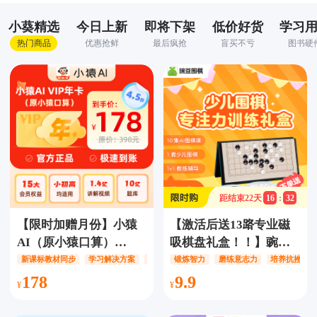
小葵精选
今日上新
即将下架
低价好货
学习
热门商品
优惠抢鲜
最后疯抢
盲买不亏
图书硬
距结束
22
天
16
:
32
【限时加赠月份】小猿
【激活后送13路专业磁
AI（原小猿口算）
吸棋盘礼盒！！】豌豆
VIP【1年卡/2年卡】，
围棋7日训练营‍‍，10集AI
新课标教材同步
学习解决方案
拍-搜-测-评
锻炼智力
磨练意志力
培养抗挫力
升级回归！价值千元小
围棋课+1套专业围棋礼
178
9.9
猿培优课+新课标教材同
盒+1V1辅导，趣味动画
步学免费学，提供全场
互动/游戏式练习闯关/智