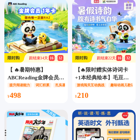
景学习解决方案（拍-搜-
能对弈，让孩子爱上围
测-评一步到位）
棋！
距结束
14
天
16
:
32
距结束
22
天
16
:
32
【 🔥暑期特惠】
【🔥限时赠实体诗词卡
ABCReading金牌会员
+1本经典绘本】毛豆爱
【一年卡】，上新
古诗终身卡，140首精讲
提升阅读能力
词汇积累
扎实基础
游戏闯关互动挑战
趣味动画儿歌诵读
700+RAZ绘本+AI复习
诗/200首拓展诗/共计340
498
210
功能，让孩子足不出户学
首经典古诗/认识65+位
RAZ ，27个级别，
耳熟能详的诗人/140+个
2000+册原版绘本，累计
人文知识/260+个自然百
1.7万词汇，让孩子的英
科知识拓展，趣味互动
语学习之旅更加精彩！
动画跟读学习，让孩子
ABCreading/ABC
爱上学古诗~