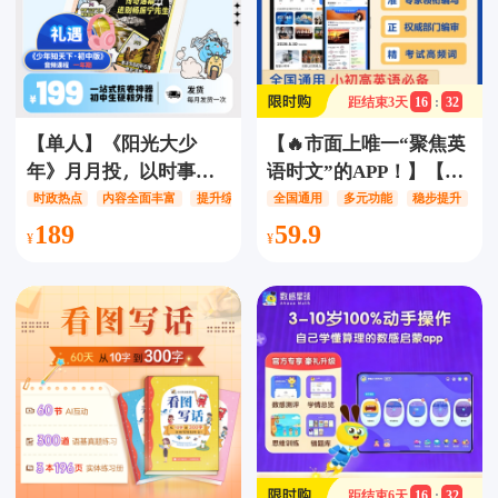
reading/ABC Reading
距结束
3
天
16
:
32
【单人】《阳光大少
【🔥市面上唯一“聚焦英
年》月月投，以时事新
语时文”的APP！】【12
闻为载体，内容全面丰
年卡】少年环球视野会
时政热点
内容全面丰富
提升综合素养
全国通用
多元功能
稳步提升
富，一站式提升综合素
员-精读时文，每天30分
189
59.9
养，新闻与应试需求深
钟精读时文学英语，配
度结合，轻松阅读提升
音打分/查词/复读/点读/
孩子竞争力，大少年 阳
变速/生词本/逐句精讲/
光少年报
隐藏译文8大热门主题，
贴合中高考趋势，小初
高大学全都能用！
距结束
6
天
16
:
32