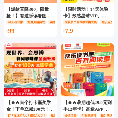
【爆款直降300，限量
【限时活动！14天体验
抢！】有道乐读看图写
卡】数感星球VIP，
话+赠3本实体练习册，
5000+趣味同步练习、
AI互动写作
海量真题实战
实体教辅三合一
荣获多个全球教育类大奖
知识点边玩
解锁60节趣味互动课
1300+数学游戏，3-10岁
99
7.9
+300道精选语基真题强
数感训练天花板，玩着
训，AI互动教学×海量真
练，无痛提高计算能
题实战×实体教辅三合
力，PK模式、亲子互动
一，让孩子爱上学写
等多种方式，监督引导
作，语文基础稳固提
孩子快速提高！
升！
【🔥🔥首个打卡赢奖学
【🔥🔥暑期超低29.9元到
金！下单立减300元！】
手12年卡】高途APP 百
全知识新闻思辨课【1年
万阅读会员【12年卡】
打卡返现225元！接近0元学！
激发好奇心和探索欲
必读名著
AI互动练习
提升批判性思维
提升阅读写