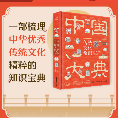
ISBN版号：
9787121501074
发货地：
湖北
发货说明：
1.下单后
3
个工作日内发货，周六日及法定节假日顺延至工
作
日发货
2.内蒙古、海南+8.5元，新疆+12.5元，西藏+14.5元；港
澳台、海外不发
物流查询：
进入【
向日葵妈妈学园
】公众号-【我的】-
【我的订单】-点击对应商品即可查询物流进度
退款政策：
购买7日之内不影响产品二次销售的情况下
（未拆塑封），支持无理由退换货，非质量问题的退换
货，运费需要由买家自行承担哦！