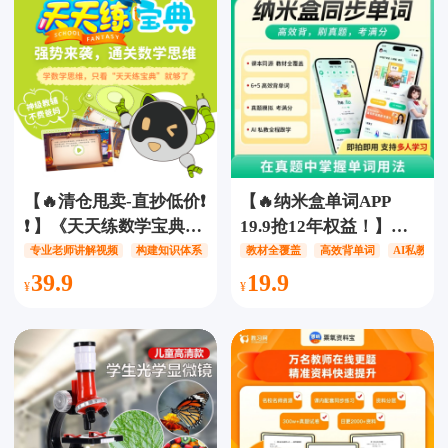
读规划，AI交互+实战训
所有省市英语教材，新
练
概念、剑桥、英语四六
级、考研留学等课内课
外全套资源！
【🔥清仓甩卖-直抄低价❗️
【🔥纳米盒单词APP
❗️ 】《天天练数学宝典》
19.9抢12年权益！】高
4个知识点视频，17个教
效背词 +AI 课本口语+真
专业老师讲解视频
构建知识体系
培养数学思维
教材全覆盖
高效背单词
AI私教全
学视频，4个教学模板，
题冲刺练，英语学习一
39.9
19.9
结合练习题，思维导
步到位！
图，直观构建知识体
系，从学知识到做练
习，同步课内知识到锻
炼数学思维，这一套就
够了