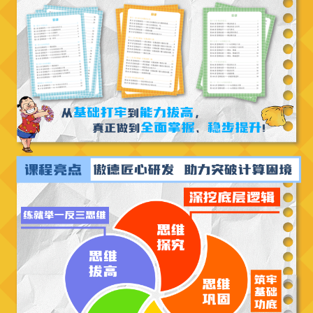
就可以了。
发货说明
Q
【
实物清单】
对应阶段配套教材
【发货信息】
下单后7个工作日内发货
；
港澳台不发
，
新疆、
西藏、青海+20元。
【物流查询】
进入【向日葵妈妈学园】公众号-【我的】-【我
的订单】-点击对应商品即可查询物流进度。
退款政策
Q
【退款政策】
领取课程后可以
任意试听其中2节，不合适收到