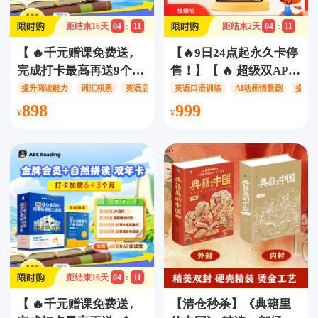
距结束
16
天
04
:
11
距结束
2
天
04
:
11
【 🔥千元赠课免费送，
【🔥9日24点起永久卡停
完成打卡最高再送9个
售！】【 🔥 超级双APP
月！】ABCReading金牌
永久卡-加量不加价！】
提升阅读能力
词汇积累
英语启蒙
英语口语训练
AI动画情景剧
提升
会员【2年卡】，上新
【纯课无实物】【小狐
898
999
700+RAZ绘本+AI复习
狸ABCMAX】+【狐狸
功能，让孩子足不出户学
快跑】双app永久卡会
RAZ ，27个级别，
员，沉浸式AI动画情景
2000+册原版绘本，累计
剧，通过角色扮演和模
1.7万词汇，让孩子的英
拟对话形式，让孩子沉
语学习之旅更加精彩！
浸在纯正的语言环境
ABCreading/ABC
中，自然地习得语言听
reading/ABC Reading
书技能，掌握地道英
语！
距结束
16
天
04
:
11
【 🔥千元赠课免费送，
【清仓秒杀】《典籍里