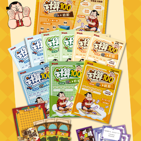
乘除与分数的计算原理与技巧。
赠送配套教材（3本讲义、6
本练习册、2组教具）
【适合人群】
适合1-6年级
【课程时长、节数】
每个盒子包含两个年级课程，每个年级
60节课，一共120节，每节12分钟左右
【课程更新】
已更新完毕
【开课时间】
下单后48小时内查收短信，按照提示操作兑换
课程即可。
【课程形式】
录播形式，随时学习，没有时间限制
【课程有效期】
本课程开通兑换后99年有效，可反复回看，
不限时间