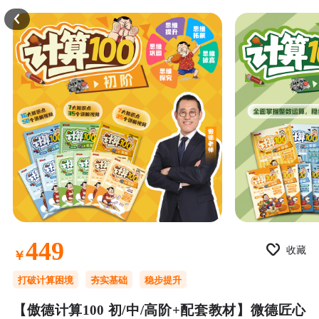
449
收藏
￥
打破计算困境
夯实基础
稳步提升
【傲德计算100 初/中/高阶+配套教材】微德匠心