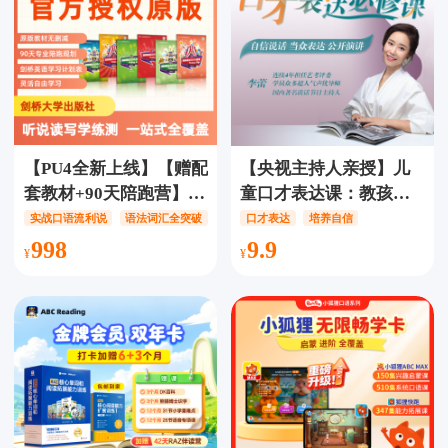
【PU4全新上线】【赠配
【央视主持人亲授】儿
套教材+90天陪跑营】新
童口才表达课：教孩子
东方比邻Power Up全能
学会自信表达，敢说、
实战口语流利说
语法词汇全突破
AI智能匹配学习路径
口才表达
培养自信
英语提升计划
爱说、会说！
998
9.9
PRE/PU1/PU2/PU3/PU4
可选，132节AI互动精品
课，中外教联袂授课，
难点疑点一网打尽，提
分秘籍尽在掌握！