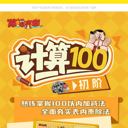
【课程名称】
傲德计算100 初/中/高阶
具体产品或服务为商家提供，向日葵妈妈仅提供推广服务
【课程包含】
初阶：
熟练掌握100以内加减法，全面夯实表内乘除法。从基
础打牢到能力拔高，真正做到全面掌握、稳步提升。
赠送配
套教材（3本讲义、6本练习册、2组教具）
中阶：
全面掌握整数运算，稳步夯实小数基础，针对对位数乘
除法、整数混合运算、巧算技巧，以及小数的基础知识和加
减运算进行全面解析。
赠送配套教材（3本讲义、6本练习
册、2组教具）
高阶：
涵盖小学5-6年级所有计算知识，全面解析方程、小数