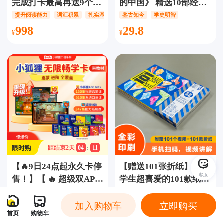
完成打卡最高再送9个
的中国》 精选10部经典
月！】【启蒙套餐】
古籍近300个篇目，
提升阅读能力
词汇积累
扎实基础
鉴古知今
学史明智
ABCReading金牌会员
1000+漫画插图，鉴古知
998
29.8
+自然拼读联合【2年
今学史明智，以典籍作
卡】：上新700+RAZ绘
舟，畅游华夏文明之河
本+AI复习功能，解锁
2000+原版绘本，畅享
850节伴读动画盛宴，闭
环自拼404节高效学习，
让孩子的英语学习之旅
更加精彩！
ABCreading/ABC
距结束
2
天
04
:
11
reading/ABC Reading
【🔥9日24点起永久卡停
【赠送101张折纸】《小
客服
售！】【 🔥 超级双APP
学生超喜爱的101款纸飞
永久卡-加量不加价！】
机》快乐手工纸飞机，
英语口语训练
AI动画情景剧
提升英语听书技能
培养动手能力
科普知识
【带实物】【小狐狸
培养动手能力，科普丰
1688
19.9
加入购物车
立即购买
首页
购物车
ABCMAX】+【狐狸快
富知识，拓展眼界，让