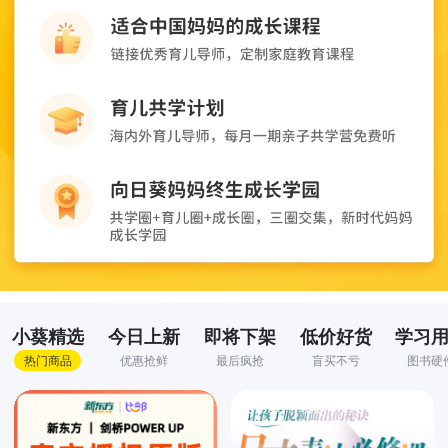
小葵精选
今日上新
即将下架
低价好货
学习
热门商品
优惠抢鲜
最后疯抢
盲买不亏
图书硬