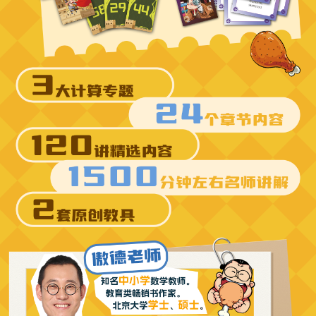
开课信息
Q
【开通方式】
手机号开通
下单后，
48小时内会有短信联系您进行开课
，请注意查收短
信，按照提示领取课程即可。开通后下载【小鹅通学员版】
APP，使用收货手机号登录即可享受权益。
【学习流程】
①电脑端
https://study.xiaoe-tech.com/t_l/learnLogin#/acount
②手机端：应用商店-搜索小鹅通APP-学员版下载
【设备要求】
同一个观看渠道不可以两台设备同时观看，可