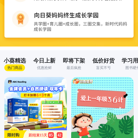
小葵精选
今日上新
即将下架
低价好货
学习
热门商品
优惠抢鲜
最后疯抢
盲买不亏
图书硬
距结束
15
天
05
:
42