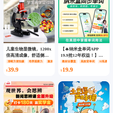
一，让孩子爱上学写
习，同步课内知识到锻
作，语文基础稳固提
炼数学思维，这一套就
升！
够了
儿童生物显微镜，1200x
【🔥纳米盒单词APP
倍高清成像，舒适侧
19.9抢12年权益！】高
观，智能补光，丰富新
效背词 +AI 课本口语+真
清晰方便拍摄
培养观察力
激发探索欲
教材全覆盖
高效背单词
AI私教全
的认知，带领孩子探索
题冲刺练，英语学习一
39.9
19.9
微观世界的奇妙，满足
步到位！
孩子对世界的好奇心