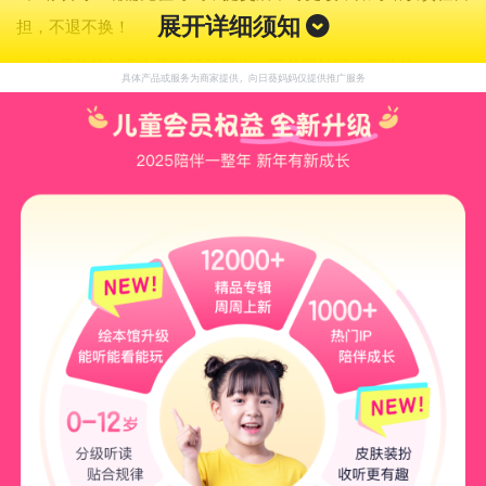
展开详细须知
担，不退不换！
2、会员价格与官方渠道活动同步，下单即认可当下价格！
具体产品或服务为商家提供，向日葵妈妈仅提供推广服务
3、商品使用权益最终解释权归属商品官方，本团购只售后充值
是否到账，不售后官方权益规则调整！
4、下单即默认接受以上约定！
【是否限购】
不限购，赠品权益可叠加
【活动信息】
10月15日-11月18日24
点
，双11狂欢赠31天，到手
217天！
内容信息
Q
【产品
名称
】
喜马拉雅儿童会员半年卡
（限时加赠31天）
【产品性质】
会员卡
【适合人群】
0-12岁