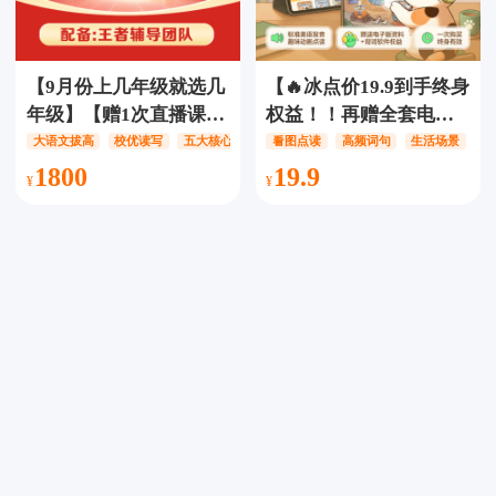
【9月份上几年级就选几
【🔥冰点价19.9到手终身
年级】【赠1次直播课】
权益！！再赠全套电子
豆神教育 语文小王者-全
资料！】三花懒懒生活
大语文拔高
校优读写
五大核心板块
看图点读
高频词句
生活场景
新王者升级体系（L系
场景英语点读，12大主
1800
19.9
列），12次共24课时直
题●40+生活场景
播课，五大核心板块优
●1500+词汇及例句，标
化，中外文史/古诗古文/
准美语发音，趣味动画
真题写作/阅读技巧/读写
点读，一次购买终身有
结合，适合新1-新初中；
效！高途课堂/高途教育
豆神/豆神教育/豆伴匠