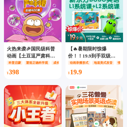
习，个性化学习反馈、
学
科学分级进阶，逐步提
升阅读写作能力！
火热来袭🎉国民级科普
【🔥暑期限时惊爆
动画【土豆逗严肃科
价！！19.9到手双级别永
普】全四季共400集，38
久版！！】Hi BOBO系
科普启蒙
塑造正确科学观
成长伴学
动画录播形式
地道美式发音
情景
个主题涵盖自然科普·人
统成长营，双级别永久
398
19.9
文科普·思维科普·能力素
版520节系统课
养·家庭教育科普门类，
（L1+L2）共520节，永
超全主题满足成长所
久可看！赠启蒙儿歌+趣
需！
味绘本＋益智游戏，情
景演绎互动讲解，地道
美式发音示范，让孩子
自信开口表达！