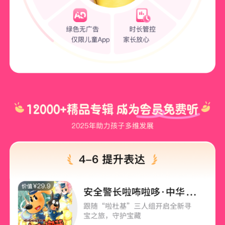
【内容有效期】
开通后217天内有效
（可
下载喜马拉雅儿童APP-
注册账号-我的-兑换-查看会员时长
）
开通信息
Q
【
开通方式
】
手机号开通
1、购买后，2个工作日内陆续充值到账，下单时请核对手机号
码是否正确~
2、下载喜马拉雅儿童APP，
成功登录喜马拉雅儿童App后，您
可在【喜马拉雅儿童App- 我的 - 顶部“VIP权益”】部分查看权益
是否到账。
【设备要求】
手机/平板下
载喜马拉雅儿童APP即可，一个账号
支持同时登陆5个设备
退款政策
Q