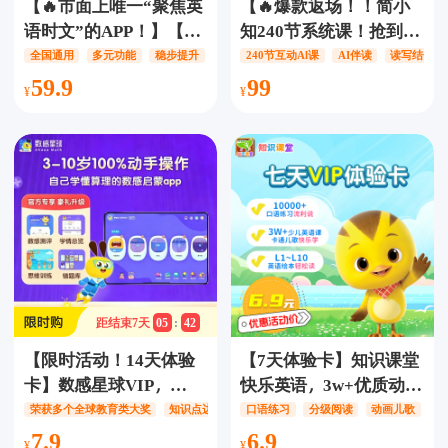
【🔥市面上唯一“聚焦英
【🔥爆款返场！！简小
语时文”的APP！】【12
知240节系统课！抢到立
年卡】少年环球视野会
省1200！额外加赠价值
全国通用
多元功能
稳步提升
240节互动Al课
AI伴读
读写结合
员-精读时文，每天30分
400元三大福利！】简小
59.9
99
钟精读时文学英语，配
知系统课阅读表达思辨
音打分/查词/复读/点读/
提升营S1-S5选一阶段，
变速/生词本/逐句精讲/
12种阅读方法，分龄阅
隐藏译文8大热门主题，
读规划，AI交互+实战训
贴合中高考趋势，小初
练
高大学全都能用！
距结束
7
天
05
:
42
【限时活动！14天体验
【7天体验卡】知识课堂
卡】数感星球VIP，
快乐英语，3w+优质动画
5000+趣味同步练习、
儿歌、10000+口语练
荣获多个全球教育类大奖
知识点边玩边学
口语练习
分级阅读
动画儿歌
1300+数学游戏，3-10岁
习、L1-L10分级阅读绘
7.9
6.9