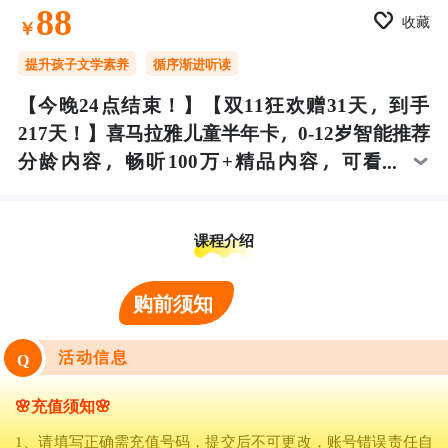
88
收藏
￥
提升孩子文学素养
循序渐进听读
【今晚24点结束！】【双11狂欢赠31天，到手
217天！】喜马拉雅儿童半年卡，0-12岁智能推荐
分龄内容，畅听100万+精品内容，可看
2000+获奖绘本，助力孩子学习，陪伴孩子童年！
课程介绍
购前须知
活动信息
Q
🌸充值须知🌸
1、请填写正确需充值号码，提交后不可更改，账号错误责任自