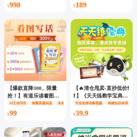
英语提升计划
富，一站式提升综合素
998
189
PRE/PU1/PU2/PU3/PU4
养，新闻与应试需求深
可选，132节AI互动精品
度结合，轻松阅读提升
课，中外教联袂授课，
孩子竞争力，大少年 阳
难点疑点一网打尽，提
光少年报
分秘籍尽在掌握！
【爆款直降300，限量
【🔥清仓甩卖-直抄低价❗️
抢！】有道乐读看图写
❗️ 】《天天练数学宝典》
话+赠3本实体练习册，
4个知识点视频，17个教
AI互动写作
海量真题实战
实体教辅三合一
专业老师讲解视频
构建知识体系
解锁60节趣味互动课
学视频，4个教学模板，
99
39.9
+300道精选语基真题强
结合练习题，思维导
训，AI互动教学×海量真
图，直观构建知识体
题实战×实体教辅三合
系，从学知识到做练