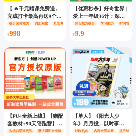
【 🔥千元赠课免费送，
【优惠秒杀】好奇世界 |
完成打卡最高再送9个
爱上一年级36计：深度
月！】【启蒙套餐】
解析小学1-3年级孩子困
提升阅读能力
词汇积累
扎实基础
综合能力提升
学习能力
时间管理
ABCReading金牌会员
惑的36个焦点问题，培
998
9.9
+自然拼读联合【2年
养孩子的学习自驱力，
卡】：上新700+RAZ绘
告别厌学情绪，助力家
本+AI复习功能，解锁
长与孩子同步成长！
2000+原版绘本，畅享
850节伴读动画盛宴，闭
环自拼404节高效学习，
让孩子的英语学习之旅
更加精彩！
ABCreading/ABC
reading/ABC Reading
【PU4全新上线】【赠配
【单人】《阳光大少
套教材+90天陪跑营】新
年》月月投，以时事新
东方比邻Power Up全能
闻为载体，内容全面丰
实战口语流利说
语法词汇全突破
AI智能匹配学习路径
时政热点
内容全面丰富
提升综合