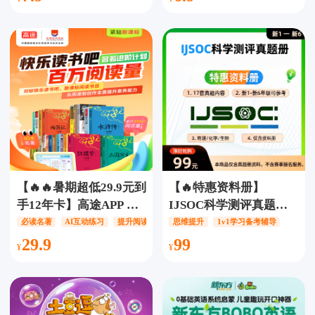
数感训练天花板，玩着
本畅享，沉浸式学习体
练，无痛提高计算能
验，专业外教发音，亲
力，PK模式、亲子互动
子互动学习，全面提升
等多种方式，监督引导
英语听说读写能力，幼
孩子快速提高！
儿英语启蒙必备！
【🔥🔥暑期超低29.9元到
【🔥特惠资料册】
手12年卡】高途APP 百
IJSOC科学测评真题册
万阅读会员【12年卡】
（仅含真题册资料，不
必读名著
AI互动练习
提升阅读写作能力
思维提升
1v1学习备考辅导
【不含实物】，60本必
含赛事报名服务），17
29.9
99
读名著，累计阅读量超
套真题内容，同步配套
300w+字、50门拓展课
真题精讲视频，物理/化
程，精听音频超10000
学/生物，新1-新6年级可
个、情景式AI互动练
参考！有道乐读/有道科