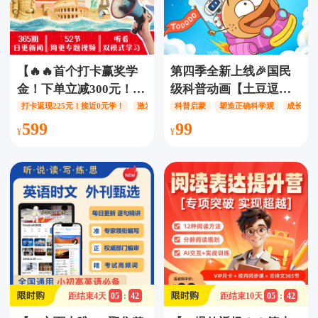
【🔥🔥首个打卡赢奖学
第四季全新上线🎉国民
金！下单立减300元！】
级科普动画【土豆逗严
全知识新闻思辨课【1年
肃科普】第四季共100
打卡返现225元！接近0元学！
激发好奇心和探索欲
科普启蒙
塑造正确科学观
提升批判性思维
成长伴
卡】，押题+AI思辨+作
集，10个主题涵盖自然
599
99
文素材，精选全球新闻
科普·人文科普·思维科普
大事件，提升孩子新闻
能力素养·家庭教育科普
素养！
门类，解决成长问题，提
升能力素养！
距结束
4
天
05
:
42
距结束
10
天
05
:
42