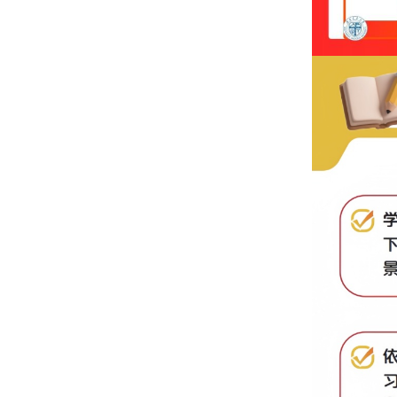
内容
Q
【
课程名称
【课程内容
①实物
【L0】：
1月课包：4
2月课包：
4
【L1-L5】
【L6】：2
②课程
（升
【L0】
课程