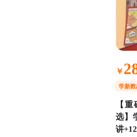
2
￥
学新数
【重
选】
讲+1