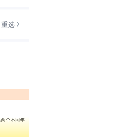
训练课
！新数
重选
买两个不同年