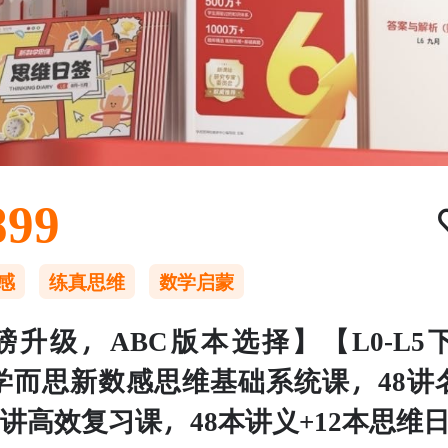
899
感
练真思维
数学启蒙
磅升级，ABC版本选择】【L0-L5
学而思新数感思维基础系统课，48讲
2讲高效复习课，48本讲义+12本思维