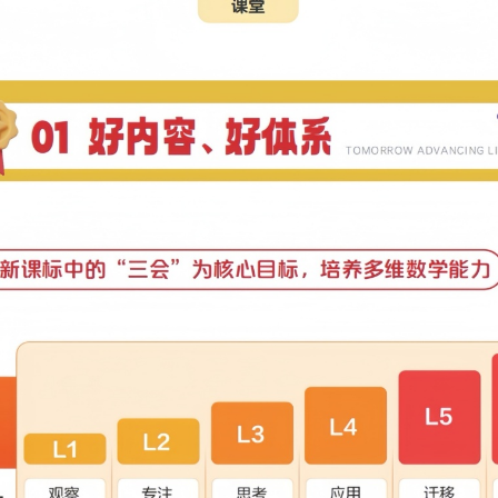
本全部推荐全国A版平年级
】
孩子是几年级就推荐报L几。五四制的三年级以上，加一个年级，
~
】
钟（包含课间休息，每周1次课）
70分钟（包含课间休息，每周1次课）
90分钟（包含课间休息，每周1次课）
】
上课，寒暑不集中行课
寒假集训共8天，根据所购买期数上课
26日-2月2日
5日-2月12日