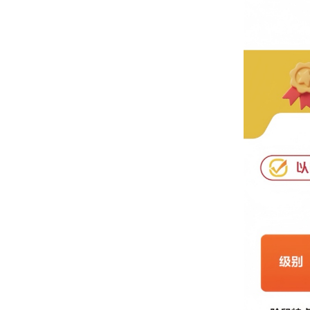
4.其余版
【课程级别
四年级拍L5
【课程时长
L0：50分
L1-L2：
L3-L6：
【开课时间
L0：by周
L1-L6：
寒一期：1月
寒二期：2月