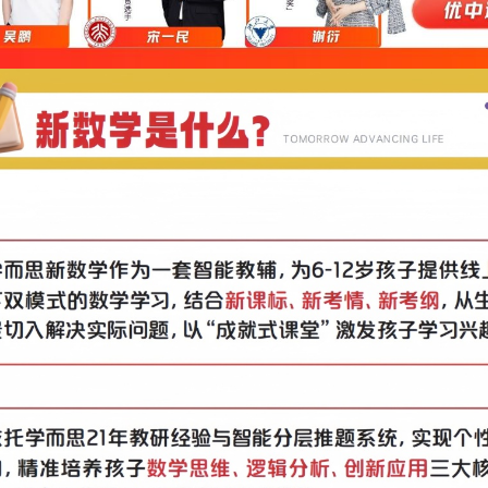
信息
】
学而思新数感思维系统课【L0-L6】
】
8本讲义+12本思维日签+6套试卷+1个魔法动动盒
8本讲义+12本思维日签+7套试卷+1个魔法动动盒
：
48本讲义+12本思维日签+12套试卷
4本讲义+6本思维日签+7套试卷
年级内容）
：
周期：
共12个月