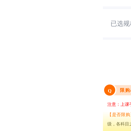
签+
程，
已选规
学
限购
Q
注意：
上课
【是否限购
级，各科目