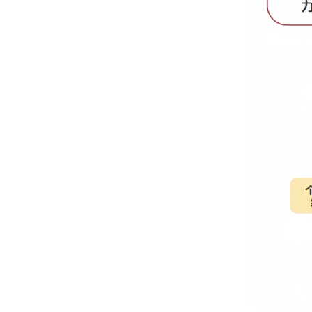
1月课包课时
2月课包课时
【L1-L5】
【L6】
课程
③伴学服务
365天伴学
365天随时
【版本选择
向：
1、北师版
2、沪教1、
3、沪教3
年级