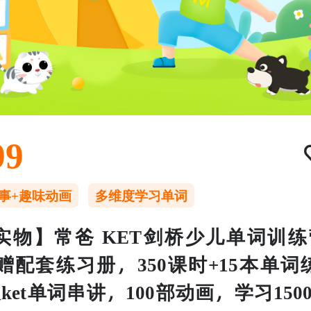
99
事+趣味动画
多维度学习单词
实物】常爸 KET剑桥少儿单词训练营
：赠配套练习册，350课时+15本单词
天ket单词串讲，100部动画，学习150