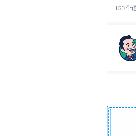
个单
150
基础