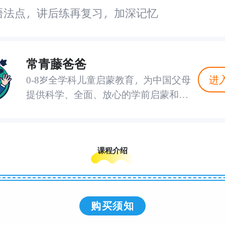
词，帮助孩子提升兴趣，打下英文学
个语法点，讲后练再复习，加深记忆
常青藤爸爸
进
0-8岁全学科⼉童启蒙教育，为中国⽗⺟
提供科学、全⾯、放⼼的学前启蒙和⼩
学教辅产品及服务，培养具有中国⽂化素
养，拥有对话世界能⼒的孩⼦，做中国⼉
童启蒙教育领跑者。
课程介绍
购买须知