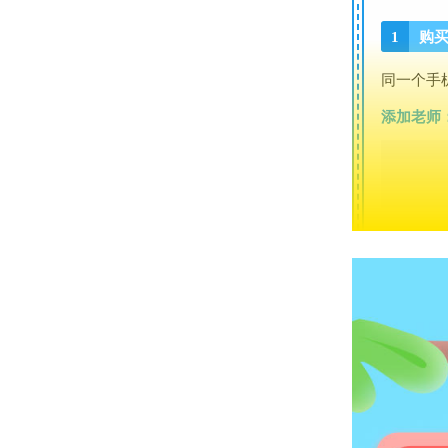
1
购
同一
个手
添加老师