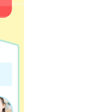
阶课114
】查找自己