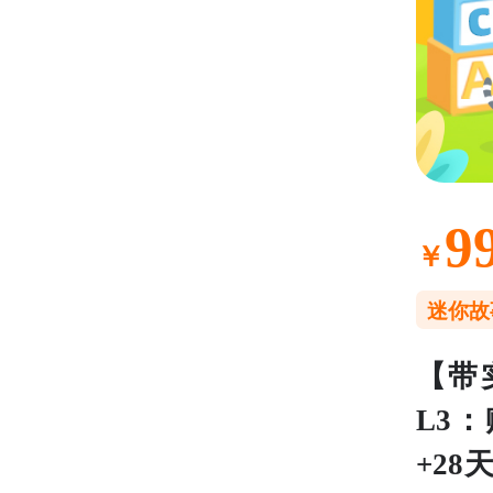
9
￥
迷你故
【带
L3
+28