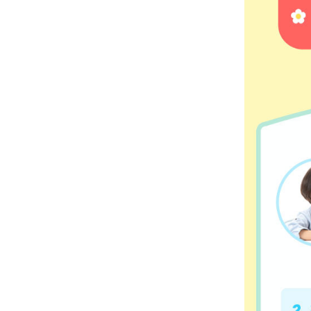
2
课
课程内含
节，高阶
课程时长
课程有效
适合人群
3
课
下单后，
4
上
下载常青
的
课
程
并