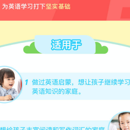
程信息
：
L1-L3全阶课程为期50周，共350课
（包括初阶课122节，中
课114节）
+15本
练习册+28天ket单词串讲
：
每节6-8分钟
期：
课程开通后长期有效，可反复观看
：
想要积累阅读与写作词汇的孩子
程开通方式
课程将及时的开通在您下单的手机号内。
课方式
藤爸爸APP，使用购课手机号
注册并登陆，
【
我的】-【已购买的
上课。