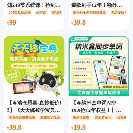
知240节系统课！抢到立
爆款到手12年！额外赠
省1200！额外加赠价值
近1000节视频课】呱唧
240节互动Al课
AI伴读
读写结合
课内外全系列词书资源
包含多版本英
400元三大福利！】简小
英语APP会员【12年
99
39.8
知系统课阅读表达思辨
卡】，一款专为孩子高
提升营S1-S5选一阶段，
效科学背单词打造的
12种阅读方法，分龄阅
APP！包括小初高全国
读规划，AI交互+实战训
所有省市英语教材，新
练
概念、剑桥、英语四六
级、考研留学等课内课
外全套资源！
【🔥清仓甩卖-直抄低价❗️
【🔥纳米盒单词APP
❗️ 】《天天练数学宝典》
19.9抢12年权益！】高
4个知识点视频，17个教
效背词 +AI 课本口语+真
专业老师讲解视频
构建知识体系
培养数学思维
教材全覆盖
高效背单词
AI私教全
学视频，4个教学模板，
题冲刺练，英语学习一
39.9
19.9
结合练习题，思维导
步到位！