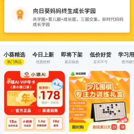
小葵精选
今日上新
即将下架
低价好货
学习
热门商品
优惠抢鲜
最后疯抢
盲买不亏
图书硬
距结束
22
天
23
:
38