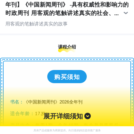
年刊】《中国新闻周刊》 -具有权威性和影响力的
时政周刊 用客观的笔触讲述真实的社会、
人文及时事 帮助我们了解当下、洞悉未来
用客观的笔触讲述真实的故事
课程介绍
购买须知
书名：
《中国新闻周刊》2026全年刊
适合年龄：
17岁+
展开详细须知
产品内含：
每周1期，全
年48期。每个月月底最后一
具体产品或服务为商家提供，向日葵妈妈仅提供推广服务
周出刊时统一发。