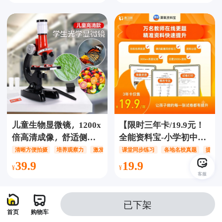
图，直观构建知识体
系，从学知识到做练
习，同步课内知识到锻
炼数学思维，这一套就
够了
儿童生物显微镜，1200x
【限时三年卡/19.9元！
倍高清成像，舒适侧
全能资料宝-小学初中全
观，智能补光，丰富新
覆盖！】粟氧资料宝会
清晰方便拍摄
培养观察力
激发探索欲
课堂同步练习
各地名校真题
提升
的认知，带领孩子探索
员卡【3年/12年卡】，涵
39.9
19.9
微观世界的奇妙，满足
盖小初高语、数、英、
客服
孩子对世界的好奇心
理、化、地等科学多科
200w份优质学习资料，
已下架
内容涵盖了全学科、多
首页
购物车