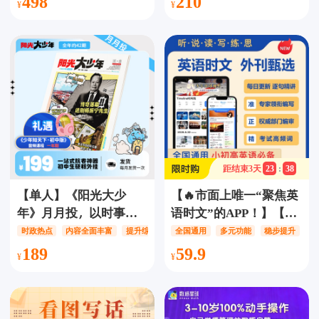
498
210
功能，让孩子足不出户学
首经典古诗/认识65+位
RAZ ，27个级别，
耳熟能详的诗人/140+个
2000+册原版绘本，累计
人文知识/260+个自然百
1.7万词汇，让孩子的英
科知识拓展，趣味互动
语学习之旅更加精彩！
动画跟读学习，让孩子
ABCreading/ABC
爱上学古诗~
reading/ABC Reading
距结束
3
天
23
:
38
【单人】《阳光大少
【🔥市面上唯一“聚焦英
年》月月投，以时事新
语时文”的APP！】【12
闻为载体，内容全面丰
年卡】少年环球视野会
时政热点
内容全面丰富
提升综合素养
全国通用
多元功能
稳步提升
富，一站式提升综合素
员-精读时文，每天30分
189
59.9
养，新闻与应试需求深
钟精读时文学英语，配
度结合，轻松阅读提升
音打分/查词/复读/点读/
孩子竞争力，大少年 阳
变速/生词本/逐句精讲/