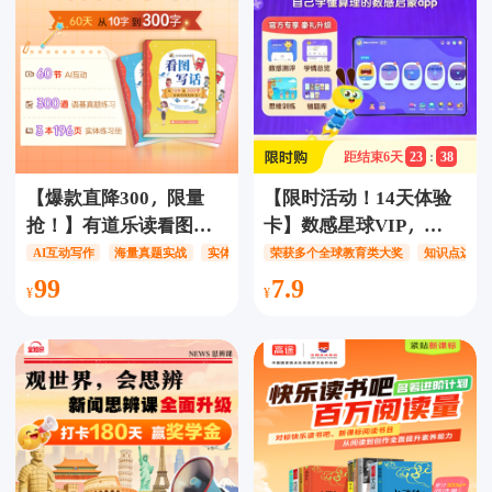
光少年报
隐藏译文8大热门主题，
贴合中高考趋势，小初
高大学全都能用！
距结束
6
天
23
:
38
【爆款直降300，限量
【限时活动！14天体验
抢！】有道乐读看图写
卡】数感星球VIP，
话+赠3本实体练习册，
5000+趣味同步练习、
AI互动写作
海量真题实战
实体教辅三合一
荣获多个全球教育类大奖
知识点边玩
解锁60节趣味互动课
1300+数学游戏，3-10岁
99
7.9
+300道精选语基真题强
数感训练天花板，玩着
训，AI互动教学×海量真
练，无痛提高计算能
题实战×实体教辅三合
力，PK模式、亲子互动
一，让孩子爱上学写
等多种方式，监督引导
作，语文基础稳固提
孩子快速提高！
升！