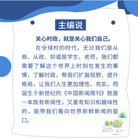
注意：一个月几周发几期，遇上法定节假日会有休刊
一期，正常是一个月3~5期进行正常发货
出版社：
《中国新闻周刊》杂志社
ISBN版号：
CN11-5313/G2
发货政策：
，
1
.当月下单，下月起订，每个月底发货
周末和法定节假
日不发货，顺延至工作日发货。后续需等每月杂志出刊后
再发货。
2.新疆、西藏每件补144元运费，港澳台、海外地区不发
货。
物流查询：
进入【向日葵妈妈学园】公众号-【我的】-
【我的订单】-点击对应商品即可查询物流进度。
退款政策：