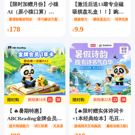
【限时加赠月份】小猿
【激活后送13路专业磁
AI（原小猿口算）
吸棋盘礼盒！！】豌豆
VIP【1年卡/2年卡】，
围棋7日训练营‍‍，10集AI
新课标教材同步
学习解决方案
拍-搜-测-评
锻炼智力
磨练意志力
培养抗挫力
升级回归！价值千元小
围棋课+1套专业围棋礼
178
9.9
猿培优课+新课标教材同
盒+1V1辅导，趣味动画
步学免费学，提供全场
互动/游戏式练习闯关/智
景学习解决方案（拍-搜-
能对弈，让孩子爱上围
测-评一步到位）
棋！
距结束
14
天
23
:
38
距结束
22
天
23
:
38
【 🔥暑期特惠】
【🔥限时赠实体诗词卡
ABCReading金牌会员
+1本经典绘本】毛豆爱
【一年卡】，上新
古诗终身卡，140首精讲
提升阅读能力
词汇积累
扎实基础
游戏闯关互动挑战
趣味动画儿歌诵读
700+RAZ绘本+AI复习
诗/200首拓展诗/共计340