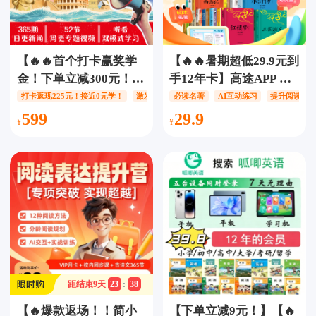
【🔥🔥首个打卡赢奖学
【🔥🔥暑期超低29.9元到
金！下单立减300元！】
手12年卡】高途APP 百
全知识新闻思辨课【1年
万阅读会员【12年卡】
打卡返现225元！接近0元学！
激发好奇心和探索欲
必读名著
AI互动练习
提升批判性思维
提升阅读写
卡】，押题+AI思辨+作
【不含实物】，60本必
599
29.9
文素材，精选全球新闻
读名著，累计阅读量超
大事件，提升孩子新闻
300w+字、50门拓展课
素养！
程，精听音频超10000
个、情景式AI互动练
习，个性化学习反馈、
科学分级进阶，逐步提
升阅读写作能力！
距结束
9
天
23
:
38
【🔥爆款返场！！简小
【下单立减9元！】【🔥