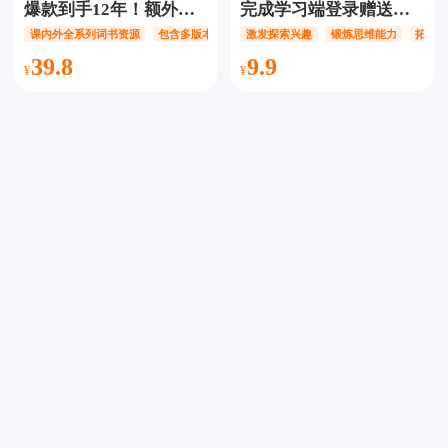
爆款到手12年！额外赠
完成学习端登录赠送科
近1000节视频课】呱唧
学实验套装】西瓜创客
课内外全系列词书资源
包含多版本英语教材资源
激发探索兴趣
锻炼思维能力
拓宽
英语APP会员【12年
科学创造体验营，3节直
39.8
9.9
卡】，一款专为孩子高
播体验课，40个理科知
效科学背单词打造的
识点，激发探索兴趣、
APP！包括小初高全国
锻炼思维能力
所有省市英语教材，新
概念、剑桥、英语四六
级、考研留学等课内课
外全套资源！