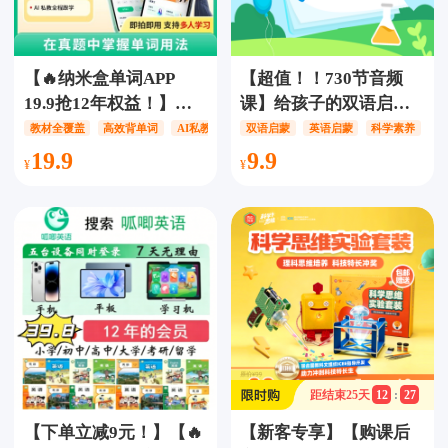
【🔥纳米盒单词APP
【超值！！730节音频
19.9抢12年权益！】高
课】给孩子的双语启蒙
效背词 +AI 课本口语+真
礼物：科学日课，涉及
教材全覆盖
高效背单词
AI私教全程跟学
双语启蒙
英语启蒙
科学素养
题冲刺练，英语学习一
数学/天文/物理/化学/生
19.9
9.9
步到位！
物/地理/计算机，纯正外
教带孩子科学、英语一
起启蒙，365天帮助孩子
养成科学思维，提升孩
子的科学素养
距结束
25
天
12
:
27
【下单立减9元！】【🔥
【新客专享】【购课后