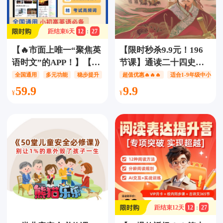
书技能，掌握地道英
语！
距结束
6
天
12
:
27
【🔥市面上唯一“聚焦英
【限时秒杀9.9元！196
语时文”的APP！】【12
节课】通读二十四史
年卡】少年环球视野会
（少儿版），完整串联
全国通用
多元功能
稳步提升
超值优惠🔥🔥🔥
适合1-9年级中小学生
员-精读时文，每天30分
5000年华夏文明，学习
59.9
9.9
钟精读时文学英语，配
历史人物典故，积累写
音打分/查词/复读/点读/
作素材，学习古诗古
变速/生词本/逐句精讲/
文，增长见识！
隐藏译文8大热门主题，
贴合中高考趋势，小初
高大学全都能用！
距结束
12
天
12
:
27