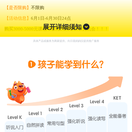
【
是否限购
】
不限购
【活动信息】
6月1日-6月30日24点
展开详细须知
购买3000-5000元课包，获得1次100%中奖机会！！！
购买5000元以上课包，获得2次100%中奖机会！！！
具体产品或服务为商家提供，向日葵妈妈仅提供推广服务
618专属【五重好礼】
福利一:下单即送53节AI外教互动体验课
福利二:下单即送【自然拼读单词卡片】
福利三:买满3999元及以上:送淘淘玩偶+淘淘雨伞
福利四:买满5000元及以上:加赠阅读棒
福利五:抽奖赢大奖(618期间专属)，买课即有抽奖机会，金额越
高，中大额奖概率越高!
6月购买3000元以上课包可参与抽奖