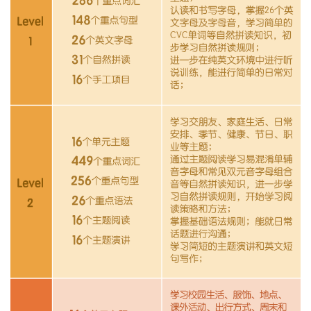
步ABC】APP内《步步ABC会员协议》约定为准。