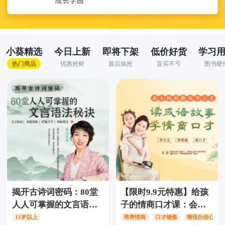
小葵精选
今日上新
即将下架
低价好货
学习
热门商品
优惠抢鲜
最后疯抢
盲买不亏
图书硬
揭开古诗词密码：80堂
【限时9.9元特惠】给孩
人人可掌握的文言语法
子的情商口才课：会说
秘诀
话、更自信、有未来
11岁以上
培养情商
口才锻炼
增强自信心