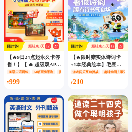
分、复读、查词、调
实时跟踪，小初高大学
速、隐藏译文/教材同步/
四六级考研词汇全覆盖
课内同步/每日英语
距结束
3
天
12
:
27
距结束
25
天
12
:
27
【🔥9日24点起永久卡停
【🔥限时赠实体诗词卡
售！】【 🔥 超级双APP
+1本经典绘本】毛豆爱
永久卡-加量不加价！】
古诗终身卡，140首精讲
英语口语训练
AI动画情景剧
提升英语听书技能
游戏闯关互动挑战
趣味动画儿歌诵读
【纯课无实物】【小狐
诗/200首拓展诗/共计340
999
210
狸ABCMAX】+【狐狸
首经典古诗/认识65+位
快跑】双app永久卡会
耳熟能详的诗人/140+个
员，沉浸式AI动画情景
人文知识/260+个自然百
剧，通过角色扮演和模
科知识拓展，趣味互动
拟对话形式，让孩子沉
动画跟读学习，让孩子
浸在纯正的语言环境
爱上学古诗~
中，自然地习得语言听