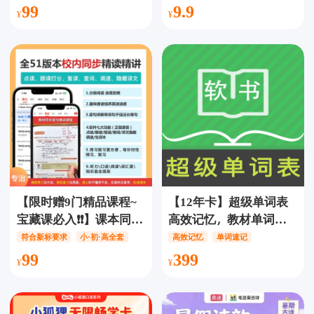
99
9.9
【限时赠9门精品课程~
【12年卡】超级单词表
宝藏课必入❗❗】课本同步
高效记忆，教材单词同
全51版本校内同步精读
步精准匹配，学练一体
符合新标要求
小·初·高全套
高效记忆
单词速记
精讲【50年卡】小·初·高
式系统学习，丰富辞书
99
399
全套，预习、复习 同步
资源科学记忆方法，英
课堂，反复听反复学，
语单词速记神器，云端
吃透课本点读、跟读打
同步多设备，学习进度