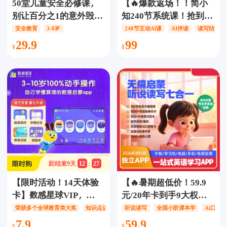
50堂儿童安全必修课，
【🔥爆款返场！！简小
别让百分之1的意外毁了
知240节系统课！抢到立
孩子的一生
省1200！额外加赠价值
安全教育
3-8岁
240节互动Al课
AI伴读
读写结合
400元三大福利！】简小
29.9
99
知系统课阅读表达思辨
提升营S1-S5选一阶段，
12种阅读方法，分龄阅
读规划，AI交互+实战训
练
距结束
9
天
12
:
27
【限时活动！14天体验
【🔥暑期超低价！59.9
卡】数感星球VIP，
元/20年卡到手9大权
5000+趣味同步练习、
益】《知识课堂》英语
荣获多个全球教育类大奖
知识点边玩边学
听说读写
全国小阶课本学
Ai口语
1300+数学游戏，3-10岁
动画启蒙APP，无痛启蒙
7.9
59.9