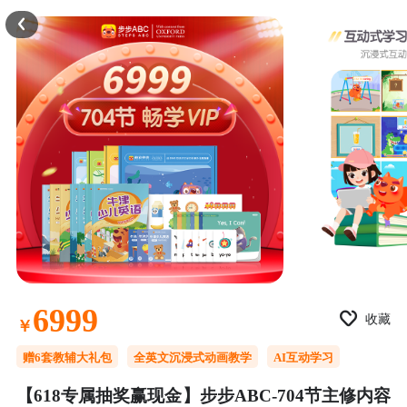
6999
收藏
￥
赠6套教辅大礼包
全英文沉浸式动画教学
AI互动学习
【618专属抽奖赢现金】步步ABC-704节主修内容