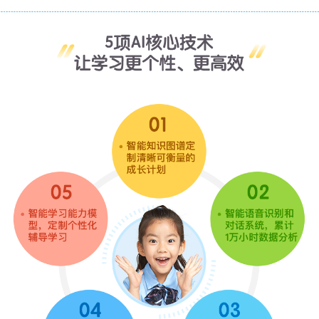
【内容
名称
】
【步步ABC】704节主修内容长期有效VIP权益+6
套教辅大礼包
（下单后的15个工作日发（春节、法定节假日不
发），查询物流：步步ABC-我的-订单物流）
【内容包含】
704节（AI互动主修内容）
【内容时长】
每节20分钟左右
【适合人群】
6-12岁
【
内容级别
】
LK/L1/L2/L3/L4/KET(6999元大课包含LK-KET)
【级别说明】
LK级别：64节
L1/L2/L3/L4/KET：128节/级别
384节：包含3个级别
256节：包含2个级别