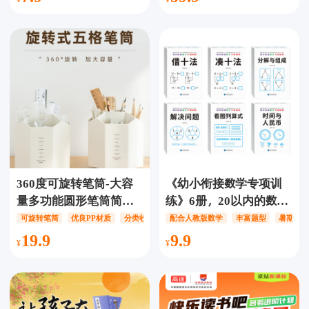
数感训练天花板，玩着
听说读写七合一，含3W
练，无痛提高计算能
集专业学英语动画，七
力，PK模式、亲子互动
大模块内容全部可学无
等多种方式，监督引导
续费，一站式英语学习
孩子快速提高！
APP！
360度可旋转笔筒-大容
《幼小衔接数学专项训
量多功能圆形笔筒简约
练》6册，20以内的数、
桌面收纳盒，底部转盘
加减法运算、时间与人
可旋转笔筒
优良PP材质
分类收纳
配合人教版数学
丰富题型
暑期专
设计，拿取更灵活，加
民币、解决问题、由浅
19.9
9.9
大容量，五格设计，分
入深循序渐进，激发兴
类存放，节省桌面空
趣并挖掘潜力，为轻松
间，优良PP材质，厚实
进入小学打好基础
质感，经磨耐用