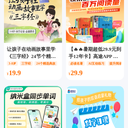
让孩子在动画故事里学
【🔥🔥暑期超低29.9元到
《三字经》24节个精选
手12年卡】高途APP 百
典故，动画故事趣味讲
万阅读会员【12年卡】
3-8岁
三字经
24个精选典故
必读名著
AI互动练习
提升阅读写
解，提升学习兴趣，感
【不含实物】，60本必
19.9
29.9
悟传统文化魅力，陶冶
读名著，累计阅读量超
情操
300w+字、50门拓展课
程，精听音频超10000
个、情景式AI互动练
习，个性化学习反馈、
科学分级进阶，逐步提
升阅读写作能力！