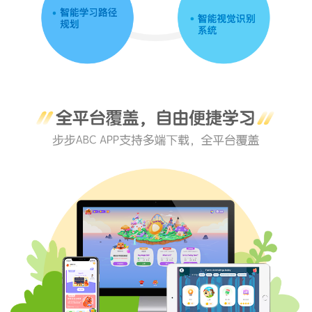
704节：包含6个级别
512节：包含4个级别
【如何调整级别】
级别不合适，下载【步步ABC】APP内更改，
【步步ABC】APP-我的-学习中心管理-级别调整，最多可调整2
次
【放课规则】
每周一至周五放课
【课程有效期】
激活后长期有效，可反复回看
开课信息
Q
【
开通方式
】
手机号开通
（收货手机号即为开课手机号）
下单成功后的2个工作日内开通，遇节假日、周末 顺延至工作日
内开通。
【学习流程】
下载步步ABC（原步步培优），用购买手机号，
下载步步ABC登录即可上课