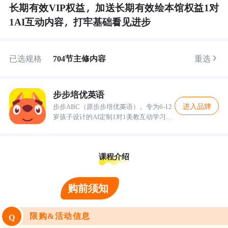
长期有效VIP权益，加送长期有效绘本馆权益1对
1AI互动内容，打牢基础看见进步
已选规格
704节主修内容
重选
步步培优英语
进入品牌
步步ABC（原步步培优英语），专为6-12
岁孩子设计的AI定制1对1美教互动学习，
为中国孩子带来原汁原味的英语体验，致
力于为每个家长和孩子提供最优质的英语
学习服务。
课程介绍
购前须知
限购&活动信息
Q