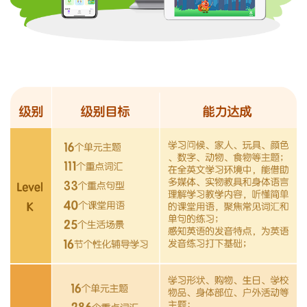
【设备要求】
手机/pad/电脑
【电子教辅】
在步步ABCAPP内，点击“我的-学习中心管理”，
然后点文件即可
【发货信息】
教辅及实物礼品于7个工作日内统一发货，实物礼
品港澳台、新疆、内蒙古、青海、西藏地区及国外不支持发
货，实物礼品不退不换。
【物流查询】
下载“步步ABC”APP“我的-订单物流-其他订单”中
查看
退款政策
Q
【
退款政策
】
购买后7天内为试学期，试学期内享有全额退款特
权。已过试学期因该套餐购买后立即解锁，家长可灵活安排孩
子学习，不支持订单退款，请考虑清楚在购买哦，详细以【步